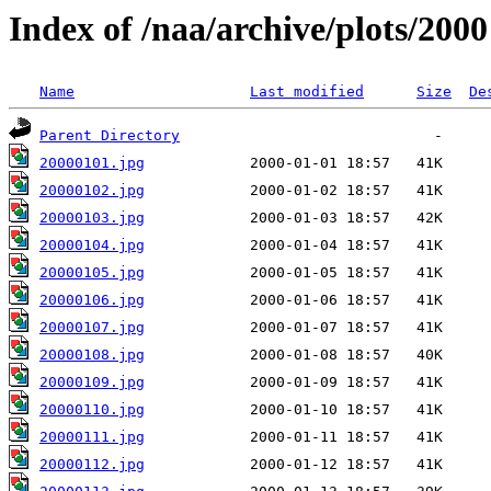
Index of /naa/archive/plots/2000
Name
Last modified
Size
De
Parent Directory
20000101.jpg
20000102.jpg
20000103.jpg
20000104.jpg
20000105.jpg
20000106.jpg
20000107.jpg
20000108.jpg
20000109.jpg
20000110.jpg
20000111.jpg
20000112.jpg